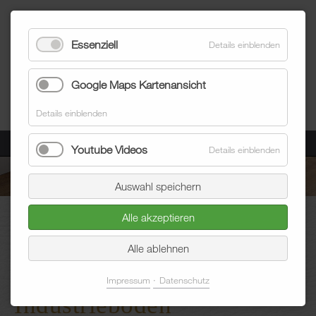
Essenziell
Details einblenden
Google Maps Kartenansicht
Details einblenden
Menü
Youtube Videos
Details einblenden
Auswahl speichern
Blum Raumausstatter
Bodenbeläge
Industrieböden Karlsruhe
Alle akzeptieren
von Ihrer Raumaustattung Blum
Alle ablehnen
Impressum
Datenschutz
Industrieböden