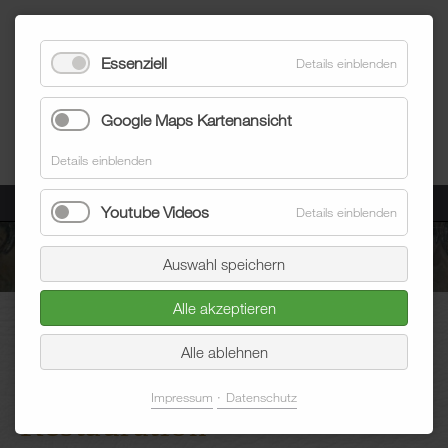
Essenziell
Details einblenden
Google Maps Kartenansicht
Details einblenden
Menü
Youtube Videos
Details einblenden
Auswahl speichern
Alle akzeptieren
Blum Raumausstatter
Polsterarbeiten
Restauration
Alle ablehnen
Impressum
Datenschutz
Restauration