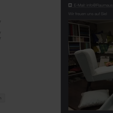
E-Mail: info@Raumaus
Wir freuen uns auf Sie!
r
r
r