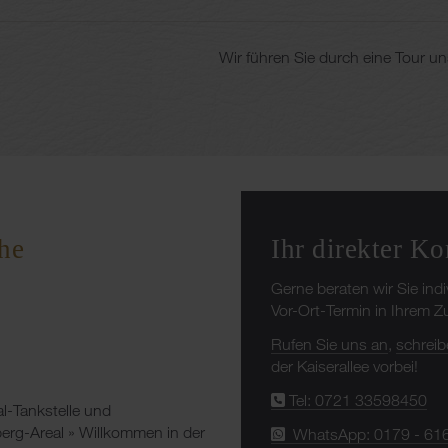
Wir führen Sie durch eine Tour 
Ihr direkter Ko
he
Gerne beraten wir Sie ind
Vor-Ort-Termin in Ihrem 
Rufen Sie uns an
,
schreib
der Kaiserallee vorbei!
Tel: 0721 33598450
al-Tankstelle und
rg-Areal » Willkommen in der
WhatsApp: 0179 - 61