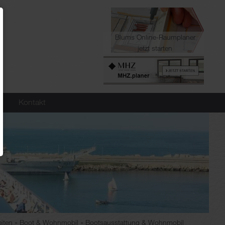
Blums Online-Raumplaner
jetzt starten
Kontakt
eiten
Boot & Wohnmobil
Bootsausstattung & Wohnmobil