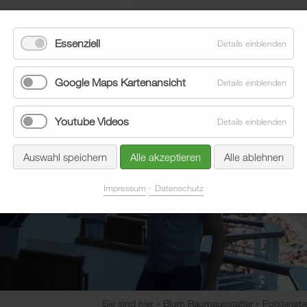
Essenziell
Details einblenden
Google Maps Kartenansicht
Details einblenden
Youtube Videos
Details einblenden
eläge
Sonnenschutz
Aktuelles
Unternehmen
Auswahl speichern
Alle akzeptieren
Alle ablehnen
Impressum
Datenschutz
Sie sind hier
Blum Raumausstatter
Polsterarb