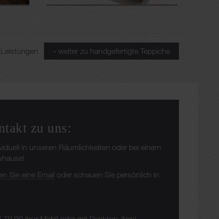
er Leistungen
» weiter zu handgefertigte Teppiche
ntakt zu uns:
ividuell in unseren Räumlichkeiten oder bei einem
Zuhause!
en Sie eine Email
oder schauen Sie persönlich in
6 79 90
(nur Mobil oder mit Desktop-App)