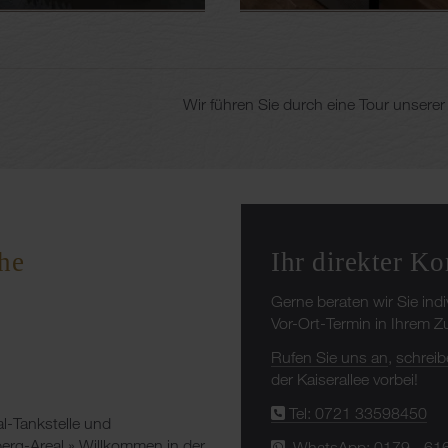
Wir führen Sie durch eine Tour unser
Ihr direkter Ko
he
Gerne beraten wir Sie ind
Vor-Ort-Termin in Ihrem 
Rufen Sie uns an
,
schreib
der Kaiserallee vorbei!
Tel: 0721 33598450
al-Tankstelle und
rg-Areal » Willkommen in der
WhatsApp: 0179 - 61