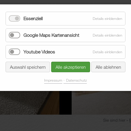
Essenziell
Details einblenden
Google Maps Kartenansicht
Details einblenden
Youtube Videos
Details einblenden
eläge
Sonnenschutz
Aktuelles
Unternehmen
Auswahl speichern
Alle akzeptieren
Alle ablehnen
Impressum
Datenschutz
Sie sind hier