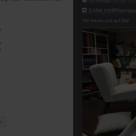
E-Mail: info@Raumaus
Wir freuen uns auf Sie!
r
r
r