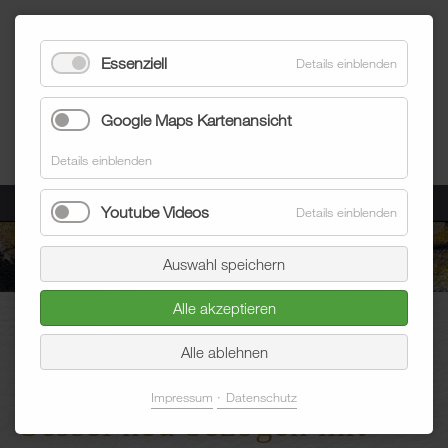
Essenziell
Details einblenden
Google Maps Kartenansicht
Details einblenden
Menü
Youtube Videos
Details einblenden
Auswahl speichern
Alle akzeptieren
Blum Raumausstatter
Aktuelles
Blogeintrag
Alle ablehnen
Impressum
Datenschutz
Sessel neu bezogen mit