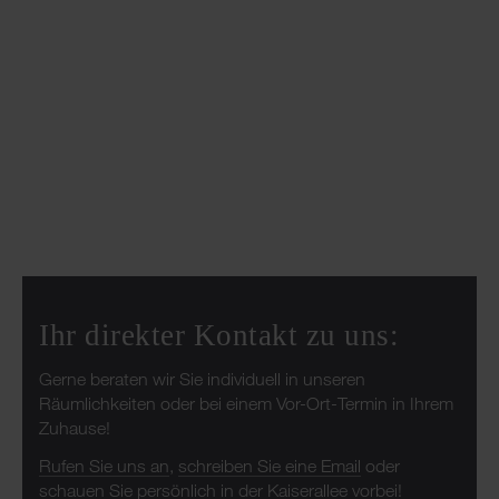
Ihr direkter Kontakt zu uns:
Gerne beraten wir Sie individuell in unseren
Räumlichkeiten oder bei einem Vor-Ort-Termin in Ihrem
Zuhause!
Rufen Sie uns an
,
schreiben Sie eine Email
oder
schauen Sie persönlich in der Kaiserallee vorbei!