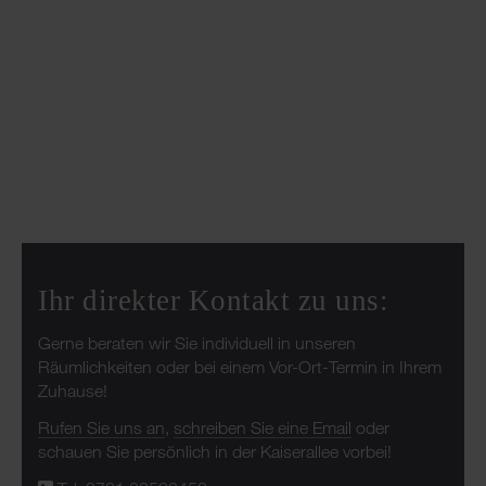
Ihr direkter Kontakt zu uns:
Gerne beraten wir Sie individuell in unseren
Räumlichkeiten oder bei einem Vor-Ort-Termin in Ihrem
Zuhause!
Rufen Sie uns an
,
schreiben Sie eine Email
oder
schauen Sie persönlich in der Kaiserallee vorbei!