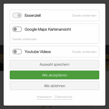
Essenziell
Details einblenden
Google Maps Kartenansicht
Details einblenden
Menü
Youtube Videos
Details einblenden
Auswahl speichern
Alle akzeptieren
Blum Raumausstatter
Aktuelles
Blogeintrag
Alle ablehnen
Impressum
Datenschutz
Sessel aufgepolstert und