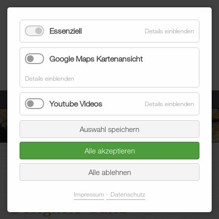
Essenziell
Details einblenden
Google Maps Kartenansicht
Details einblenden
Menü
Youtube Videos
Details einblenden
Auswahl speichern
Alle akzeptieren
Blum Raumausstatter
Aktuelles
Blogeintrag
Alle ablehnen
Impressum
Datenschutz
Designers Guild