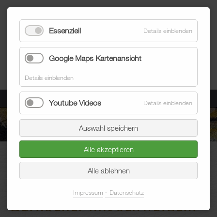
Essenziell
Details einblenden
Google Maps Kartenansicht
Details einblenden
Menü
Youtube Videos
Details einblenden
Auswahl speichern
Alle akzeptieren
Blum Raumausstatter
Aktuelles
Blogeintrag
Alle ablehnen
Impressum
Datenschutz
Barhocker mit schwarzem